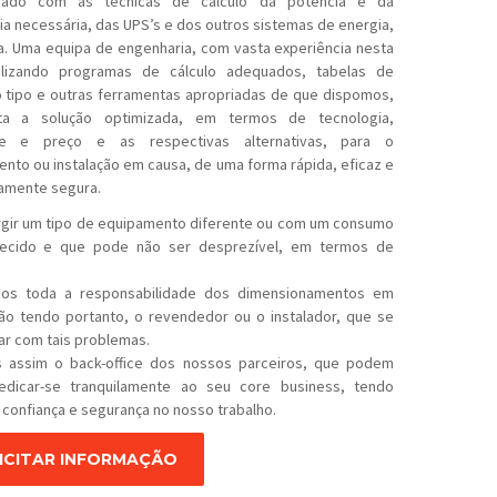
rizado com as técnicas de cálculo da potência e da
a necessária, das UPS’s e dos outros sistemas de energia,
. Uma equipa de engenharia, com vasta experiência nesta
tilizando programas de cálculo adequados, tabelas de
tipo e outras ferramentas apropriadas de que dispomos,
ta a solução optimizada, em termos de tecnologia,
de e preço e as respectivas alternativas, para o
nto ou instalação em causa, de uma forma rápida, eficaz e
amente segura.
gir um tipo de equipamento diferente ou com um consumo
ecido e que pode não ser desprezível, em termos de
os toda a responsabilidade dos dimensionamentos em
ão tendo portanto, o revendedor ou o instalador, que se
r com tais problemas.
 assim o back-office dos nossos parceiros, que podem
edicar-se tranquilamente ao seu core business, tendo
 confiança e segurança no nosso trabalho.
ICITAR INFORMAÇÃO