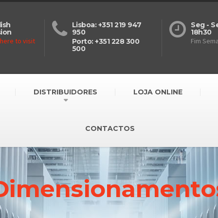
ish
Lisboa: +351 219 947
Seg - S
sion
950
18h30
 here to visit
Fim Sem
Porto: +351 228 300
500
DISTRIBUIDORES
LOJA ONLINE
CONTACTOS
Dimensionamento