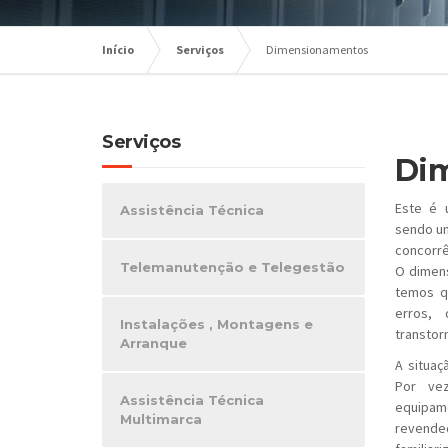
Início
Serviços
Dimensionamentos
Serviços
Di
Este é 
Assistência Técnica
sendo um
concorrê
Telemanutenção e Telegestão
O dimens
temos q
erros,
Instalações , Montagens e
transtorn
Arranque
A situaç
Por ve
Assistência Técnica
equipa
Multimarca
revende