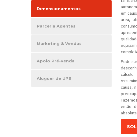
familia
autonomi
Dimensionamentos
em causa
área, u
consumo 
Parceria Agentes
apresen
qualida
Marketing & Vendas
equipame
complet
Apoio Pré-venda
Pode sur
desconh
cálculo.
Aluguer de UPS
Assumim
causa, n
preocupa
Fazemos
então d
absoluta
SOL