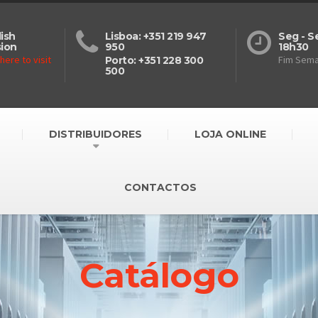
ish
Lisboa: +351 219 947
Seg - S
sion
950
18h30
 here to visit
Fim Sem
Porto: +351 228 300
500
DISTRIBUIDORES
LOJA ONLINE
CONTACTOS
Catálogo