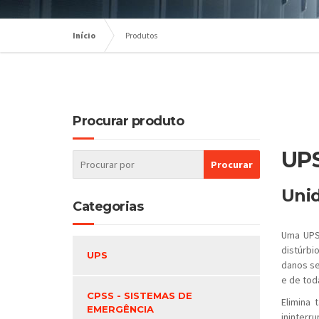
Início
Produtos
Procurar produto
UPS
Unid
Categorias
Uma UPS 
distúrbi
UPS
danos se
e de tod
CPSS - SISTEMAS DE
Elimina
EMERGÊNCIA
ininterr