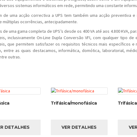
iversos sistemas informáticos em rede, permitindo uma constante informa
m de uma acção correctiva a UPS tem também uma acção preventiva e i
e múltiplas ocorrências, antecipadamente.
 de uma gama completa de UPS’s desde os 400 VA até aos 4.800 KVA, para
eis, inclusivamente On-Line Dupla Conversão VFI, com qualquer tipo de
eis, que permitem satisfazer os requisitos técnicos mais específicos e
o, entre as quais destacamos, informática, domótica, laboratorial, médica
entre outras.
sica
Trifásica/monofásica
Trifásica
ER DETALHES
VER DETALHES
VE